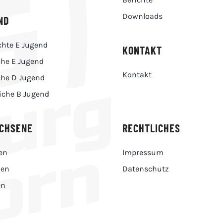
Downloads
ND
hte E Jugend
KONTAKT
che E Jugend
Kontakt
che D Jugend
iche B Jugend
CHSENE
RECHTLICHES
en
Impressum
men
Datenschutz
en