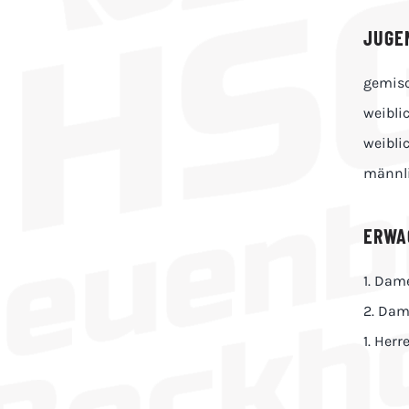
JUGE
gemisc
weibli
weibli
männl
ERWA
1. Dam
2. Da
1. Herr