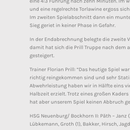
eine 4:3 Führung nach zehn Minuten. Im we
und eine regelrechte Torlawine ergoss sic
Im zweiten Spielabschnitt dann ein munter
Sieg geriet in keiner Phase in Gefahr.
In der Endabrechnung belegte die zweite V
damit hat sich die Prill Truppe nach dem 
gesteigert.
Trainer Florian Prill: “Das heutige Spiel w
richtig reingekommen sind und sehr Statis
Abwehrleistung haben wir in Hälfte eins viel
Halbzeit erzielt. Trotz eines großen Kader
hat aber unserem Spiel keinen Abbruch ge
HSG Neuenburg/ Bockhorn II: Päth – Janz (2
Lübkemann, Groth (1), Bakker, Hirsch, Jagdh