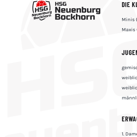
DIE K
Minis 
Maxis 
JUGE
gemisc
weibli
weibli
männl
ERWA
1. Dam