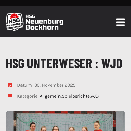
Zum
Inhalt
springen
Togg
Navi
START
HSG UNTERWESER : WJD
TEAMS
BERICHTE
Datum: 30. November 2025
VEREIN
Kategorie:
Allgemein
,
Spielberichte
,
wJD
KONTAKT